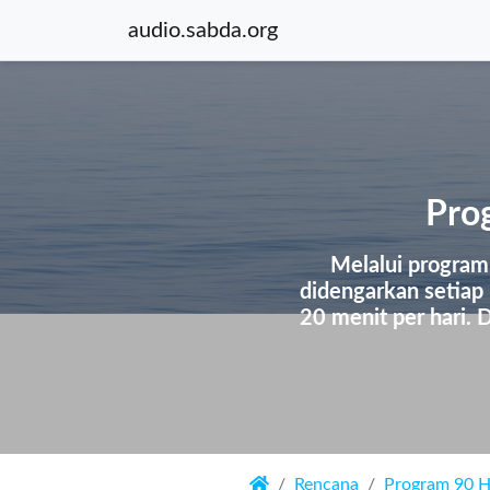
audio.sabda.org
Pro
Melalui program 
didengarkan setiap
20 menit per hari.
Rencana
Program 90 H