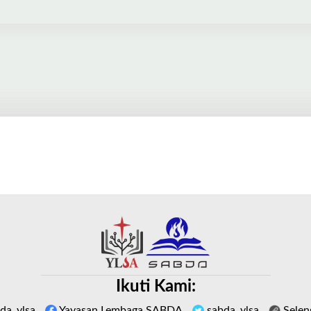
Ikuti Kami:
da_ylsa
Yayasan Lembaga SABDA
sabda_ylsa
Selen