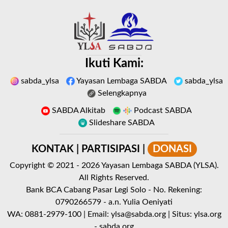
Ikuti Kami:
sabda_ylsa
Yayasan Lembaga SABDA
sabda_ylsa
Selengkapnya
SABDA Alkitab
Podcast SABDA
Slideshare SABDA
KONTAK
|
PARTISIPASI
|
DONASI
Copyright
© 2021 -
2026
Yayasan Lembaga SABDA (YLSA).
All Rights Reserved.
Bank BCA Cabang Pasar Legi Solo - No. Rekening:
0790266579 - a.n. Yulia Oeniyati
WA:
0881-2979-100
| Email:
ylsa@sabda.org
| Situs:
ylsa.org
-
sabda.org