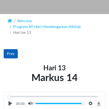
Rencana
Program 60 Hari Mendengarkan Alkitab
Hari ke-13
Prev
Hari 13
Markus 14
00:00
Play
Mute
Settings
Down