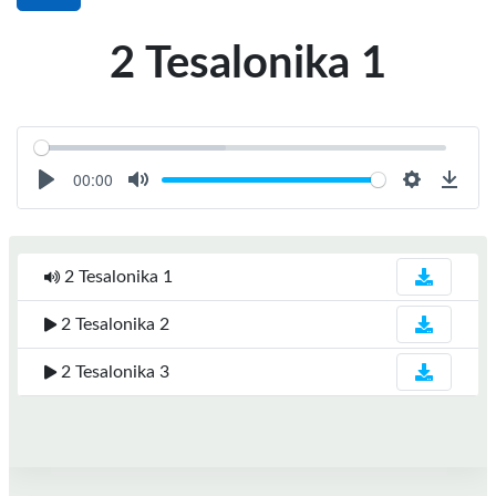
2 Tesalonika 1
00:00
Play
Mute
Settings
Down
2 Tesalonika 1
2 Tesalonika 2
2 Tesalonika 3