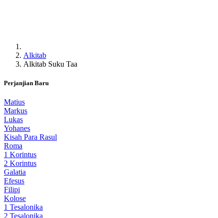
Alkitab
Alkitab Suku Taa
Perjanjian Baru
Matius
Markus
Lukas
Yohanes
Kisah Para Rasul
Roma
1 Korintus
2 Korintus
Galatia
Efesus
Filipi
Kolose
1 Tesalonika
2 Tesalonika