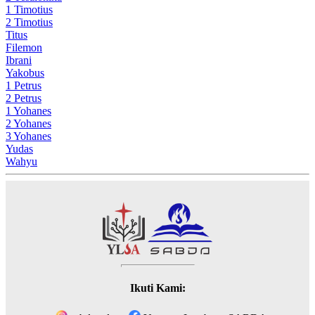
1 Timotius
2 Timotius
Titus
Filemon
Ibrani
Yakobus
1 Petrus
2 Petrus
1 Yohanes
2 Yohanes
3 Yohanes
Yudas
Wahyu
Ikuti Kami: